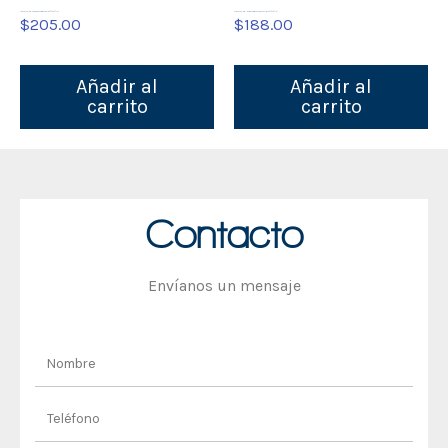
Café Finca el Rey Descafeinado, tostado molido, 454gr (1Lb)
Café Finca el Rey Americano, tostado en grano, bolsa de 454gr (1Lb)
$
205.00
$
188.00
Añadir al
Añadir al
carrito
carrito
Contacto
Envíanos un mensaje