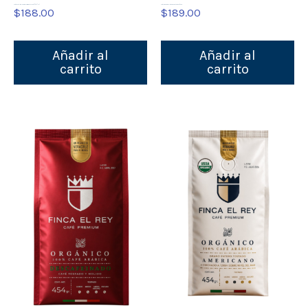
Café Finca El Rey americano tostado y molido 454g (1lb)
Café Verde a Granel. Preparación Europea. 69 kg.
$
188.00
$
189.00
Añadir al
Añadir al
carrito
carrito