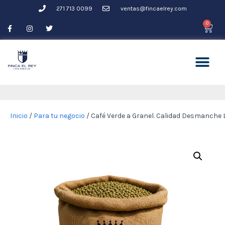
271 713 0099
ventas@fincaelrey.com
0
Saltar
al
contenido
Inicio
/
Para tu negocio
/ Café Verde a Granel. Calidad Desmanche L