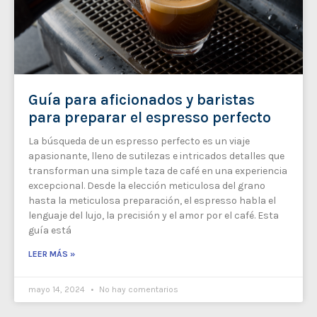
Guía para aficionados y baristas
para preparar el espresso perfecto
La búsqueda de un espresso perfecto es un viaje
apasionante, lleno de sutilezas e intricados detalles que
transforman una simple taza de café en una experiencia
excepcional. Desde la elección meticulosa del grano
hasta la meticulosa preparación, el espresso habla el
lenguaje del lujo, la precisión y el amor por el café. Esta
guía está
LEER MÁS »
mayo 14, 2024
No hay comentarios