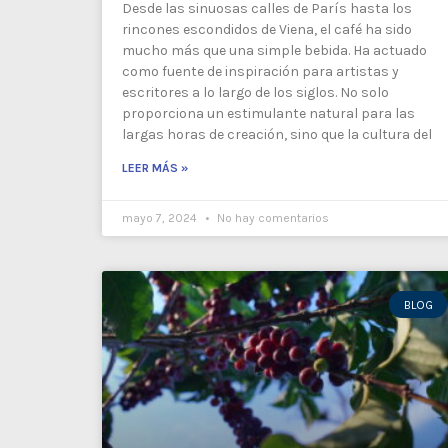
Desde las sinuosas calles de París hasta los
rincones escondidos de Viena, el café ha sido
mucho más que una simple bebida. Ha actuado
como fuente de inspiración para artistas y
escritores a lo largo de los siglos. No solo
proporciona un estimulante natural para las
largas horas de creación, sino que la cultura del
LEER MÁS »
mayo 7, 2024
No hay comentarios
BLOG