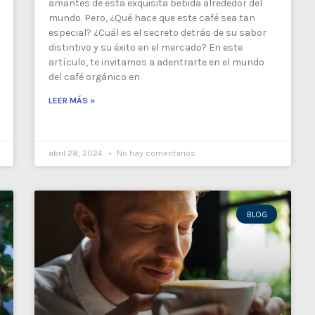
amantes de esta exquisita bebida alrededor del
mundo. Pero, ¿Qué hace que este café sea tan
especial? ¿Cuál es el secreto detrás de su sabor
distintivo y su éxito en el mercado? En este
artículo, te invitamos a adentrarte en el mundo
del café orgánico en
LEER MÁS »
abril 28, 2024
No hay comentarios
BLOG