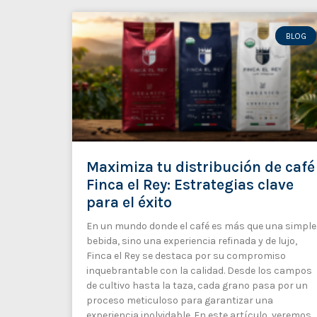
BLOG
Maximiza tu distribución de café
Finca el Rey: Estrategias clave
para el éxito
En un mundo donde el café es más que una simple
bebida, sino una experiencia refinada y de lujo,
Finca el Rey se destaca por su compromiso
inquebrantable con la calidad. Desde los campos
de cultivo hasta la taza, cada grano pasa por un
proceso meticuloso para garantizar una
experiencia inolvidable. En este artículo, veremos