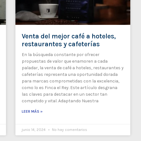
Venta del mejor café a hoteles,
restaurantes y cafeterías
En la búsqueda constante por ofrecer
propuestas de valor que enamoren a cada
paladar, la venta de café a hoteles, restaurantes y
cafeterías representa una oportunidad dorada
para marcas comprometidas con la excelencia,
como lo es Finca el Rey. Este artículo desgrana
las claves para destacar en un sector tan
competido y vital. Adaptando Nuestra
LEER MÁS »
junio 14, 2024
No hay comentarios