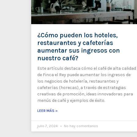
¿Cómo pueden los hoteles,
restaurantes y cafeterías
aumentar sus ingresos con
nuestro café?
Este artículo destaca cómo el café de alta calidad
de Finca el Rey puede aumentar los ingresos de
los negocios de hotelería, restaurantes y
cafeterías (horecas), a través de estrategias
creativas de promoción, ideas innovadoras para
menús de café y ejemplos de éxito.
LEER MÁS »
julio 7, 2024
No hay comentarios