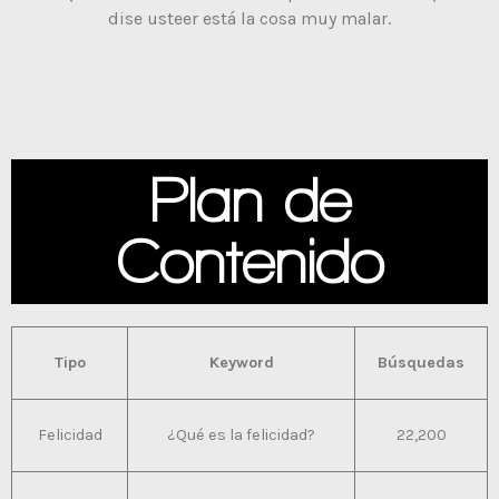
dise usteer está la cosa muy malar.
Plan de
Contenido
Tipo
Keyword
Búsquedas
Felicidad
¿Qué es la felicidad?
22,200